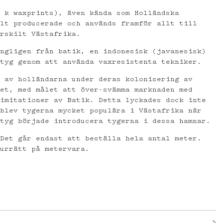
s k waxprints), även kända som Holländska
llt producerade och används framför allt till
ärskilt Västafrika.
ungligen från batik, en indonesisk (javanesisk)
 tyg genom att använda vaxresistenta tekniker.
s av holländarna under deras kolonisering av
let, med målet att över-svämma marknaden med
 imitationer av Batik. Detta lyckades dock inte
 blev tygerna mycket populära i Västafrika när
rtyg började introducera tygerna i dessa hamnar.
 Det går endast att beställa hela antal meter.
turrätt på metervara.