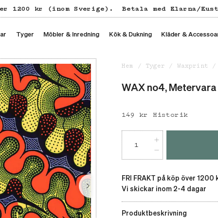
er 1200 kr (inom Sverige).
Betala med Klarna/Kus
ar
Tyger
Möbler & Inredning
Kök & Dukning
Kläder & Accessoa
Hem
Tyger
Waxprint
WAX no4, Metervara
Pris
149 kr
:
149 kr
Historik
FRI FRAKT på köp över 1200 
Vi skickar inom 2-4 dagar
Produktbeskrivning