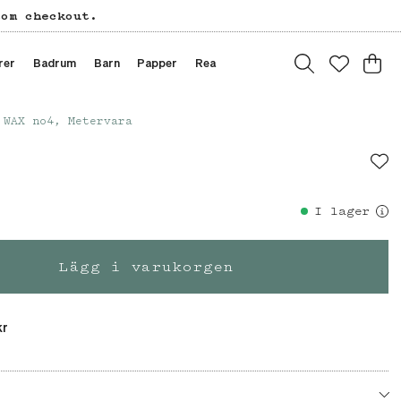
tom checkout.
rer
Badrum
Barn
Papper
Rea
WAX no4, Metervara
I lager
Lägg i varukorgen
kr