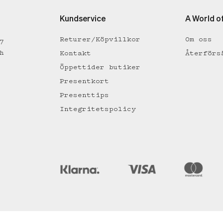
Kundservice
A World o
Returer/Köpvillkor
Om oss
7
h
Kontakt
Återförs
Öppettider butiker
Presentkort
Presenttips
Integritetspolicy