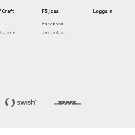
f Craft
Följ oss
Logga in
Facebook
äljare
Instagram