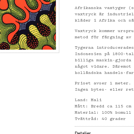
Afrikanska vaxtyger (
vaxtryck är industrie
kläder i Afrika och s
Vaxtryck kommer urspr
metod för färgning av
Tygerna introducerade
Indonesien på 1800-ta
billiga maskin-gjorda
något vidare. Däremot
holländska handels-fa
Priset avser 1 meter.
Ingen bytes- eller re
Land: Mali
Mått: Bredd ca 115 cm
Material: 100% bomull
Tvättråd: 40 grader
Detaljer