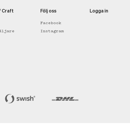
f Craft
Följ oss
Logga in
Facebook
äljare
Instagram