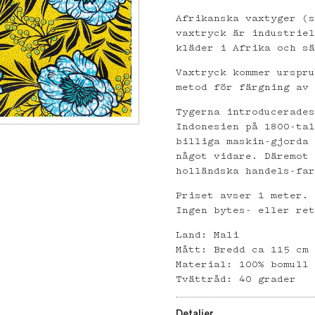
Afrikanska vaxtyger (
vaxtryck är industrie
kläder i Afrika och s
Vaxtryck kommer urspr
metod för färgning av
Tygerna introducerade
Indonesien på 1800-ta
billiga maskin-gjorda
något vidare. Däremot
holländska handels-fa
Priset avser 1 meter.
Ingen bytes- eller re
Land: Mali
Mått: Bredd ca 115 cm
Material: 100% bomull
Tvättråd: 40 grader
Detaljer