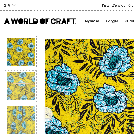
SV
Fri frakt öv
Nyheter
Korgar
Kudd