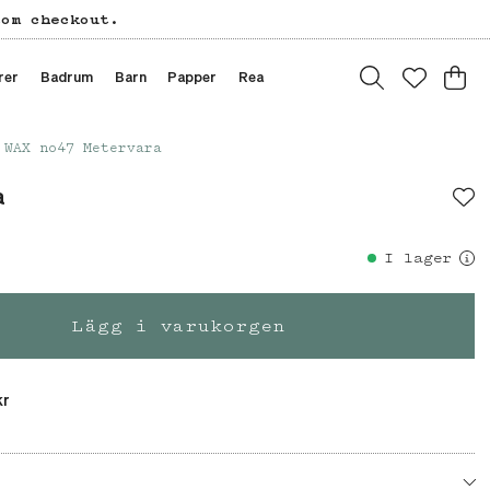
tom checkout.
rer
Badrum
Barn
Papper
Rea
WAX no47 Metervara
a
I lager
Lägg i varukorgen
kr