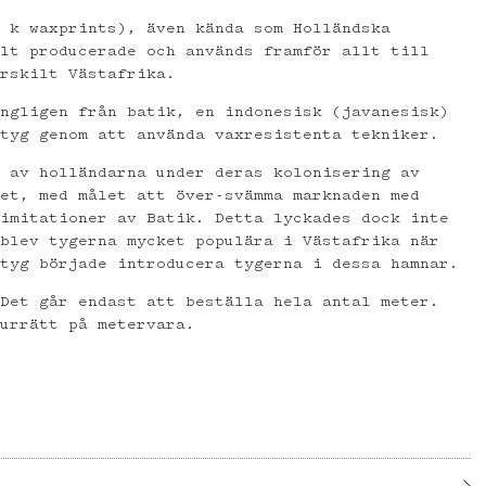
s k waxprints), även kända som Holländska
llt producerade och används framför allt till
ärskilt Västafrika.
ungligen från batik, en indonesisk (javanesisk)
 tyg genom att använda vaxresistenta tekniker.
s av holländarna under deras kolonisering av
let, med målet att över-svämma marknaden med
 imitationer av Batik. Detta lyckades dock inte
 blev tygerna mycket populära i Västafrika när
rtyg började introducera tygerna i dessa hamnar.
 Det går endast att beställa hela antal meter.
turrätt på metervara.