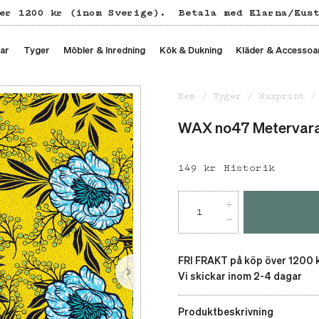
er 1200 kr (inom Sverige).
Betala med Klarna/Kus
ar
Tyger
Möbler & Inredning
Kök & Dukning
Kläder & Accessoa
Hem
Tyger
Waxprint
WAX no47 Metervar
Pris
149 kr
:
149 kr
Historik
FRI FRAKT på köp över 1200 
Vi skickar inom 2-4 dagar
Produktbeskrivning