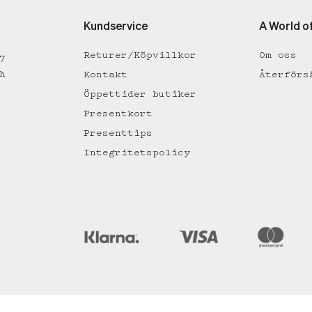
Kundservice
A World o
Returer/Köpvillkor
Om oss
7
h
Kontakt
Återförs
Öppettider butiker
Presentkort
Presenttips
Integritetspolicy