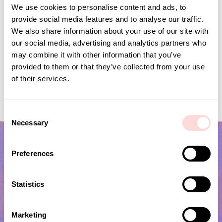
We use cookies to personalise content and ads, to
provide social media features and to analyse our traffic.
We also share information about your use of our site with
our social media, advertising and analytics partners who
may combine it with other information that you’ve
provided to them or that they’ve collected from your use
of their services.
OLIVIA Metervara 90 cm
KALA Tom Metervar
Pris
395 kr
:
395 kr
Pris
225 kr
:
225 kr
C
Necessary
o
n
s
Preferences
e
n
t
Statistics
S
e
Marketing
l