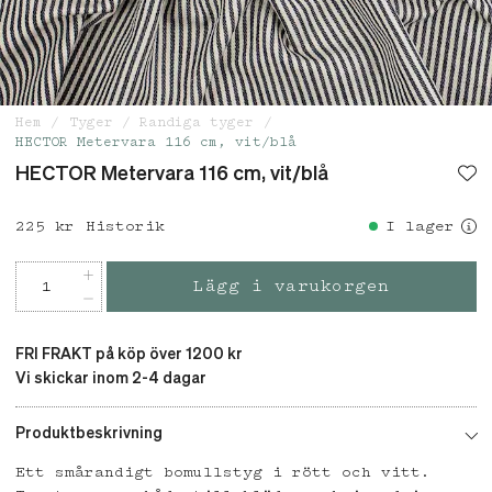
Hem
Tyger
Randiga tyger
HECTOR Metervara 116 cm, vit/blå
HECTOR Metervara 116 cm, vit/blå
Pris
225 kr
:
225 kr
Historik
I lager
Lägg i varukorgen
FRI FRAKT på köp över 1200 kr
Vi skickar inom 2-4 dagar
Produktbeskrivning
Ett smårandigt bomullstyg i rött och vitt.