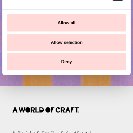
Prenumerera på vårt nyhetsbrev!
e
c
t
Skicka
Allow all
i
o
n
Allow selection
Deny
A World of Craft, f.d. Afroart,