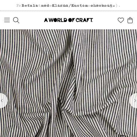
Fri frakt över 1200 kr (inom Sverige).
Betala med Klarna/Kustom checkout.