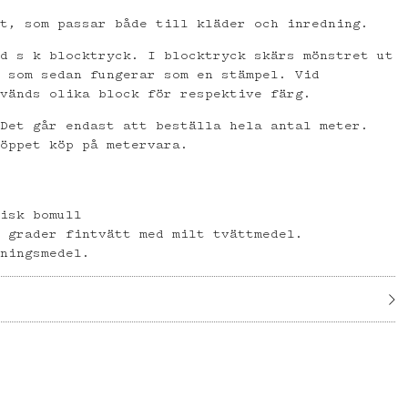
et, som passar både till kläder och inredning.
ed s k blocktryck. I blocktryck skärs mönstret ut
, som sedan fungerar som en stämpel. Vid
nvänds olika block för respektive färg.
 Det går endast att beställa hela antal meter.
 öppet köp på metervara.
gisk bomull
0 grader fintvätt med milt tvättmedel.
gningsmedel.