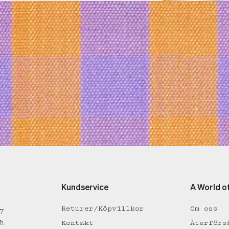
Kundservice
A World o
Returer/Köpvillkor
Om oss
7
h
Kontakt
Återförs