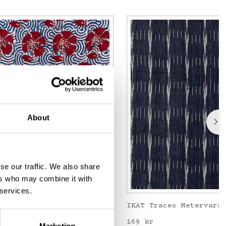
About
se our traffic. We also share
ers who may combine it with
 services.
Metervara, blå/röd
IKAT Traces Metervara
Pris
169 kr
:
169 kr