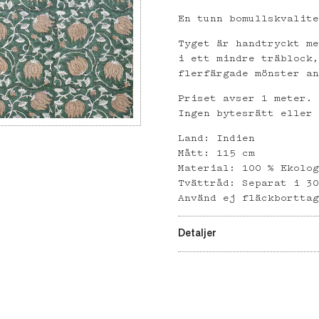
En tunn bomullskvalit
Tyget är handtryckt m
i ett mindre träblock
flerfärgade mönster a
Priset avser 1 meter.
Ingen bytesrätt eller
Land: Indien
Mått: 115 cm
Material: 100 % Ekolo
Tvättråd: Separat i 3
Använd ej fläckbortta
Detaljer