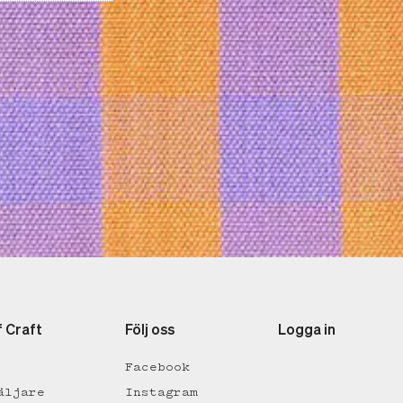
f Craft
Följ oss
Logga in
Facebook
äljare
Instagram