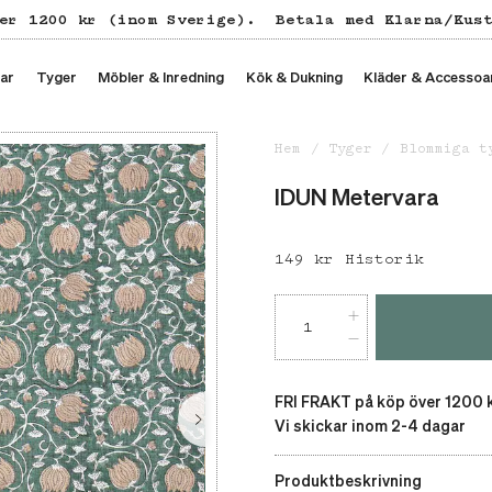
er 1200 kr (inom Sverige).
Betala med Klarna/Kus
ar
Tyger
Möbler & Inredning
Kök & Dukning
Kläder & Accessoa
Hem
Tyger
Blommiga t
IDUN Metervara
Pris
149 kr
:
149 kr
Historik
FRI FRAKT på köp över 1200 
Vi skickar inom 2-4 dagar
Produktbeskrivning