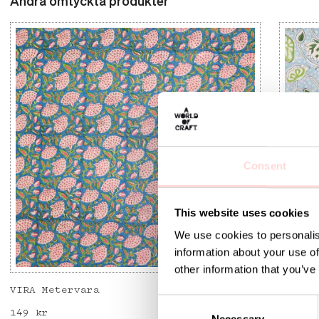
Andra omtyckta produkter
Consent
This website uses cookies
We use cookies to personalis
information about your use of
other information that you’ve
VIRA Metervara
GARDEN
C
Pris
149 kr
:
149 kr
Pris
149 kr
: