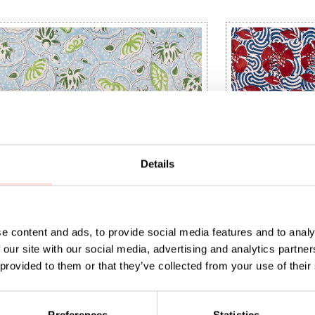
Details
e content and ads, to provide social media features and to analy
 our site with our social media, advertising and analytics partn
 provided to them or that they’ve collected from your use of their
IA Metervara
NATURAL Peony 
149 kr
Pris
169 kr
:
169 kr