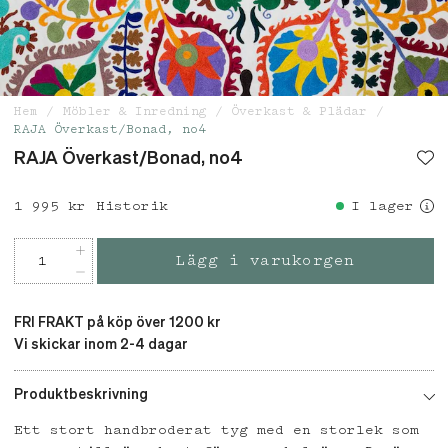
Hem
Möbler & Inredning
Överkast & Plädar
RAJA Överkast/Bonad, no4
RAJA Överkast/Bonad, no4
Pris
1 995 kr
:
1 995 kr
Historik
I lager
Lägg i varukorgen
FRI FRAKT på köp över 1200 kr
Vi skickar inom 2-4 dagar
Produktbeskrivning
Ett stort handbroderat tyg med en storlek som