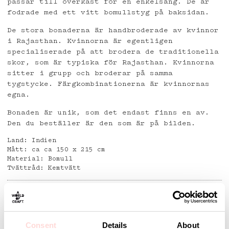
passar till överkast för en enkelsäng. De är
fodrade med ett vitt bomullstyg på baksidan.
De stora bonaderna är handbroderade av kvinnor
i Rajasthan. Kvinnorna är egentligen
specialiserade på att brodera de traditionella
skor, som är typiska för Rajasthan. Kvinnorna
sitter i grupp och broderar på samma
tygstycke. Färgkombinationerna är kvinnornas
egna.
Bonaden är unik, som det endast finns en av.
Den du beställer är den som är på bilden.
Land: Indien
Mått: ca ca 150 x 215 cm
Material: Bomull
Tvättråd: Kemtvätt
Detaljer
Consent
Details
About