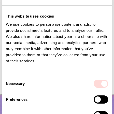
Andra omtyckta produkter
This website uses cookies
We use cookies to personalise content and ads, to
provide social media features and to analyse our traffic.
We also share information about your use of our site with
our social media, advertising and analytics partners who
may combine it with other information that you’ve
provided to them or that they’ve collected from your use
of their services.
DAFFODIL Överkast 250x250, indigo
DAFFODIL Överkast 16
C
Necessary
Pris
1 950 kr
:
1 950 kr
Pris
1 350 kr
:
1 350 kr
o
n
s
Preferences
e
n