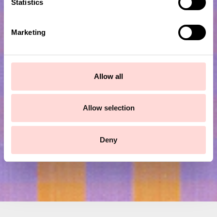
t
Statistics
S
e
Marketing
l
e
c
Prenumerera på vårt nyhetsbrev!
t
Allow all
i
Skicka
o
n
Allow selection
Deny