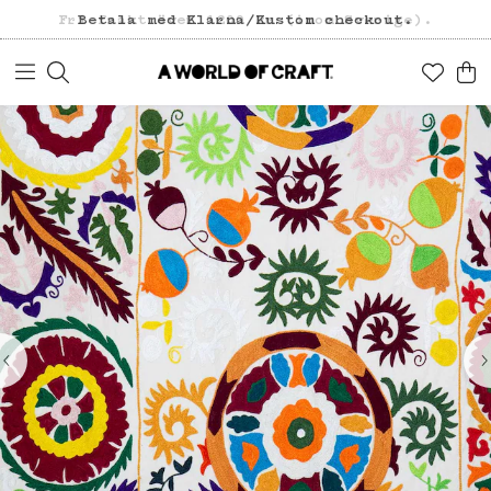
Fri frakt över 1200 kr (inom Sverige).
Betala med Klarna/Kustom checkout.