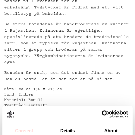
passar till överkast för en
enkelsäng. Tygstycket är fodrat med ett vitt
bomullstyg på baksidan.
De stora bonaderna är handbroderade av kvinnor
i Rajasthan. Kvinnorna är egentligen
specialiserade på att brodera de traditionella
skor, som är typiska för Rajasthan. Kvinnorna
sitter i grupp och broderar på samma
tygstycke. Färgkombinationerna är kvinnornas
egna.
Bonaden är unik, som det endast finns en av.
Den du beställer är den som är på bilden.
Mått: ca ca 150 x 215 cm
Land: Indien
Material: Bomull
Tvättråd: Kemtvätt
Detaljer
Consent
Details
About