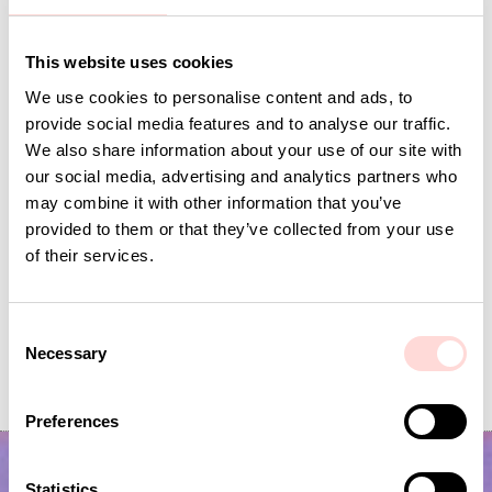
Andra omtyckta produkter
This website uses cookies
We use cookies to personalise content and ads, to
provide social media features and to analyse our traffic.
We also share information about your use of our site with
our social media, advertising and analytics partners who
may combine it with other information that you’ve
provided to them or that they’ve collected from your use
of their services.
C
DAFFODIL Överkast 250x250, indigo
DAFFODIL Överkast 16
Necessary
o
n
Pris
1 950 kr
:
1 950 kr
Pris
1 350 kr
:
1 350 kr
s
Preferences
e
n
t
Statistics