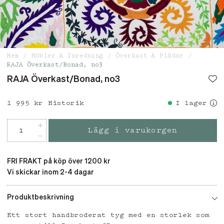
Hem
Möbler & Inredning
Överkast & Plädar
RAJA Överkast/Bonad, no3
RAJA Överkast/Bonad, no3
Pris
1 995 kr
:
1 995 kr
Historik
I lager
Lägg i varukorgen
FRI FRAKT på köp över 1200 kr
Vi skickar inom 2-4 dagar
Produktbeskrivning
Ett stort handbroderat tyg med en storlek som