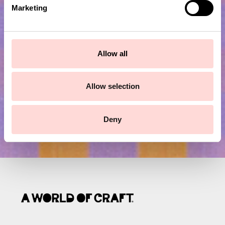
e
Marketing
l
Prenumerera på vårt nyhetsbrev!
e
c
Skicka
t
Allow all
i
o
n
Allow selection
Deny