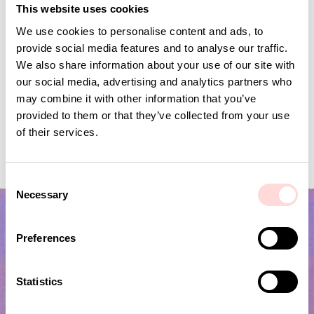
This website uses cookies
We use cookies to personalise content and ads, to
provide social media features and to analyse our traffic.
We also share information about your use of our site with
our social media, advertising and analytics partners who
may combine it with other information that you’ve
provided to them or that they’ve collected from your use
of their services.
MINIDOT Ljus 2-pack, rosa/orange
SELMA Ljusstake, grön
Pris
99 kr
:
99 kr
Pris
195 kr
:
195 kr
C
Necessary
o
n
s
Preferences
e
n
t
Statistics
S