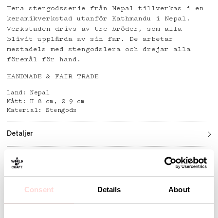
Hera stengodsserie från Nepal tillverkas i en
keramikverkstad utanför Kathmandu i Nepal.
Verkstaden drivs av tre bröder, som alla
blivit upplärda av sin far. De arbetar
mestadels med stengodslera och drejar alla
föremål för hand.
HANDMADE & FAIR TRADE
Land: Nepal
Mått: H 8 cm, Ø 9 cm
Material: Stengods
Detaljer
Andra omtyckta produkter
Consent
Details
About