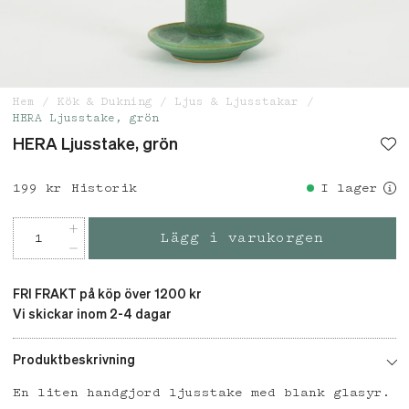
Hem
Kök & Dukning
Ljus & Ljusstakar
HERA Ljusstake, grön
HERA Ljusstake, grön
Pris
199 kr
:
199 kr
Historik
I lager
Lägg i varukorgen
FRI FRAKT på köp över 1200 kr
Vi skickar inom 2-4 dagar
Produktbeskrivning
En liten handgjord ljusstake med blank glasyr.