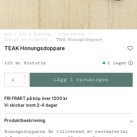
Hem
Kök & Dukning
Köksredskap
Övriga köksredskap
TEAK Honungsdoppare
TEAK Honungsdoppare
Pris
125 kr
:
125 kr
Historik
I lager
Lägg i varukorgen
FRI FRAKT på köp över 1200 kr
Vi skickar inom 2-4 dagar
Produktbeskrivning
Honungsdopparen är tillverkad av restmaterial