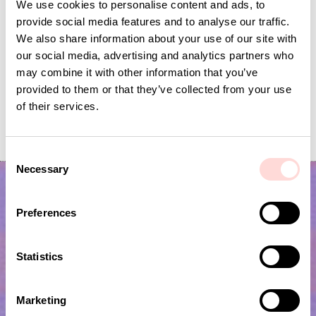
We use cookies to personalise content and ads, to
provide social media features and to analyse our traffic.
We also share information about your use of our site with
our social media, advertising and analytics partners who
may combine it with other information that you’ve
provided to them or that they’ve collected from your use
of their services.
WOOD Skopa med krok
WOOD Serveringsgaffel
Pris
129 kr
:
129 kr
Pris
99 kr
:
99 kr
C
Necessary
o
n
s
Preferences
e
n
t
Statistics
S
e
Marketing
l
Prenumerera på vårt nyhetsbrev!