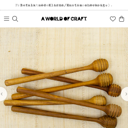
Fri frakt över 1200 kr (inom Sverige).
Betala med Klarna/Kustom checkout.