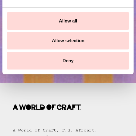
e
c
Skicka
t
Allow all
i
o
n
Allow selection
Deny
A World of Craft, f.d. Afroart,