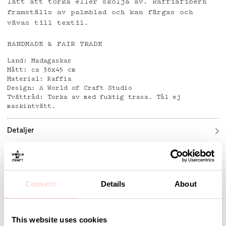
lätt att torka eller skölja av. Raffiafibern
framställs av palmblad och kan färgas och
vävas till textil.
HANDMADE & FAIR TRADE
Land: Madagaskar
Mått: ca 36x45 cm
Material: Raffia
Design: A World of Craft Studio
Tvättråd: Torka av med fuktig trasa. Tål ej
maskintvätt.
Detaljer
Andra omtyckta produkter
Consent
Details
About
This website uses cookies