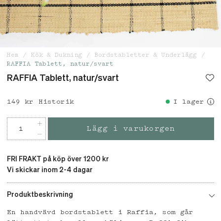
Hem
Kök & Dukning
Bordstabletter & Underlägg
RAFFIA Tablett, natur/svart
RAFFIA Tablett, natur/svart
Pris
149 kr
:
149 kr
Historik
I lager
Lägg i varukorgen
FRI FRAKT på köp över 1200 kr
Vi skickar inom 2-4 dagar
Produktbeskrivning
En handvävd bordstablett i Raffia, som går