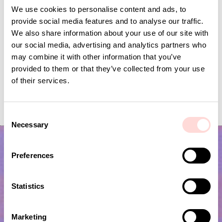
We use cookies to personalise content and ads, to
provide social media features and to analyse our traffic.
We also share information about your use of our site with
our social media, advertising and analytics partners who
may combine it with other information that you’ve
provided to them or that they’ve collected from your use
of their services.
NAIROBI Underlägg
RAFFIA Tablett,
Nuvarande pris
165 kr
:
Pris
149 kr
:
149 kr
329 kr
165 kr
Tidigare pris
:
C
329 kr
Necessary
o
n
s
Preferences
e
n
t
Statistics
S
e
Marketing
l