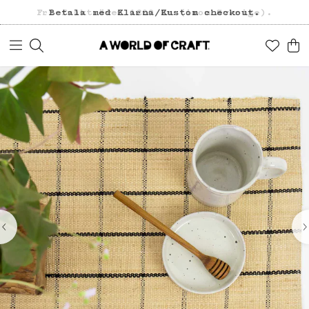
Fri frakt över 1200 kr (inom Sverige).
Betala med Klarna/Kustom checkout.