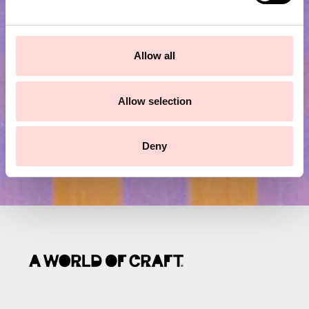
Prenumerera på vårt nyhetsbrev!
e
c
t
Skicka
Allow all
i
o
n
Allow selection
Deny