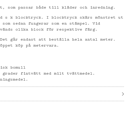
et, som passar både till kläder och inredning.
ed s k blocktryck. I blocktryck skärs mönstret ut
, som sedan fungerar som en stämpel. Vid
nvänds olika block för respektive färg.
 Det går endast att beställa hela antal meter.
 öppet köp på metervara.
gisk bomull
0 grader fintvätt med milt tvättmedel.
gningsmedel.