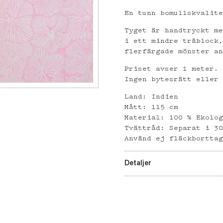
En tunn bomullskvalit
Tyget är handtryckt m
i ett mindre träblock
flerfärgade mönster a
Priset avser 1 meter.
Ingen bytesrätt eller
Land: Indien
Mått: 115 cm
Material: 100 % Ekolo
Tvättråd: Separat i 3
Använd ej fläckbortta
Detaljer