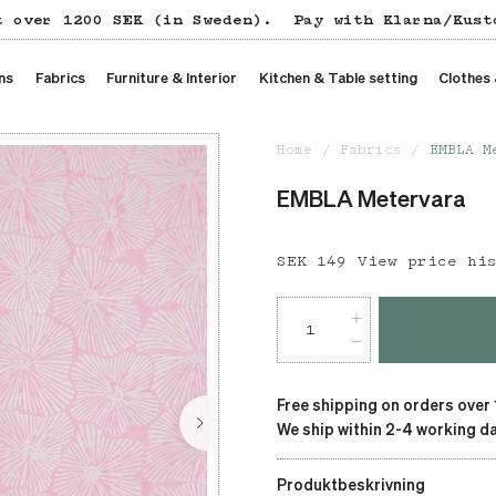
t over 1200 SEK (in Sweden).
Pay with Klarna/Kust
ns
Fabrics
Furniture & Interior
Kitchen & Table setting
Clothes
Home
Fabrics
EMBLA M
EMBLA Metervara
Price
SEK 149
:
SEK 149
View price hi
Free shipping on orders over
We ship within 2-4 working da
Produktbeskrivning