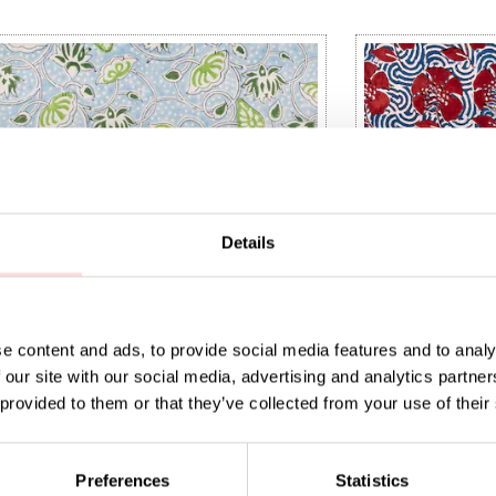
Details
e content and ads, to provide social media features and to analy
 our site with our social media, advertising and analytics partn
 provided to them or that they’ve collected from your use of their
IA Fabric
NATURAL Peony 
Preferences
Statistics
9
:
SEK 149
Price
SEK 169
:
SEK 169