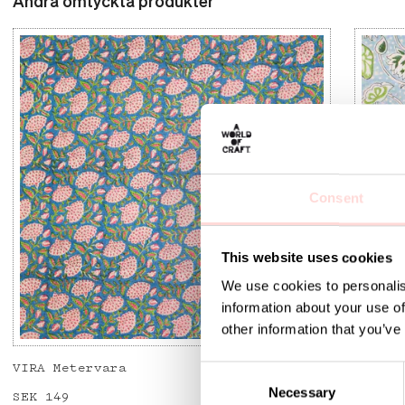
Andra omtyckta produkter
Consent
This website uses cookies
We use cookies to personalis
information about your use of
other information that you’ve
VIRA Metervara
GARDEN
C
Necessary
o
Price
SEK 149
:
SEK 149
Price
SEK 14