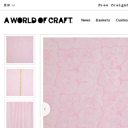
EN
Free freigh
News
Baskets
Cushio