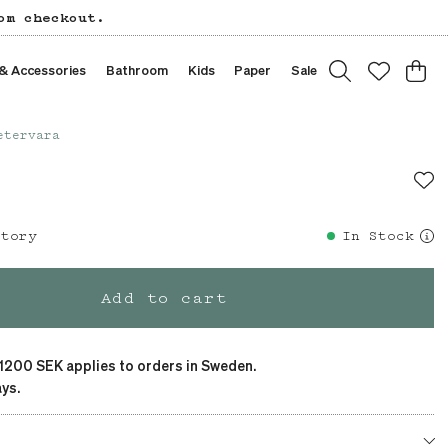
om checkout.
 & Accessories
Bathroom
Kids
Paper
Sale
etervara
story
In Stock
Add to cart
 1200 SEK applies to orders in Sweden.
ys.