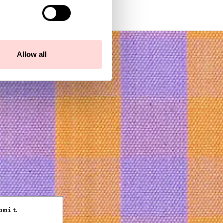
Allow all
bmit